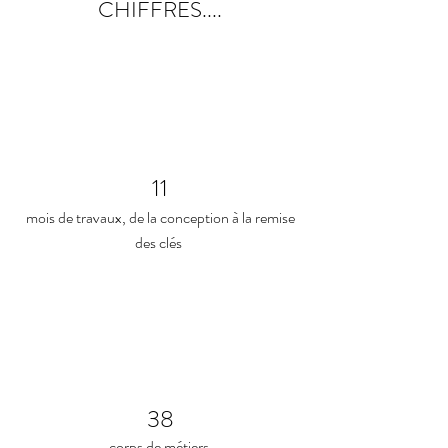
CHIFFRES....
11
mois de travaux
, de la conception à la remise
des clés
38
corps de métiers